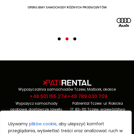
OFERUJEMY SAMOCHODY RÓŻNYCH PRODUCENTÓW
Wypożyczalnia samochodów Tczew, Malbork, okolice
+48 501 155 274
+48 789 030 709
Wypożycz samochody
Patirental Tczew: ul. Rokicka
osobowe, dostawcze, lawety,
17, 83-110 Tczew, województwo
chłodnie i inne. Atrakcyjne
Pomorskie, Polska
ceny, szybka
rezerwacja on-
Patirental Malbork: ul. M.
Używamy
plików cookie
, aby ulepszyć komfort
line
. Zadzwoń i sprawdź
Konopnickiej 12, 82-200
przeglądania, wyświetlać treści oraz analizować ruch w
dostępność aut w Twojej
Malbork, województwo